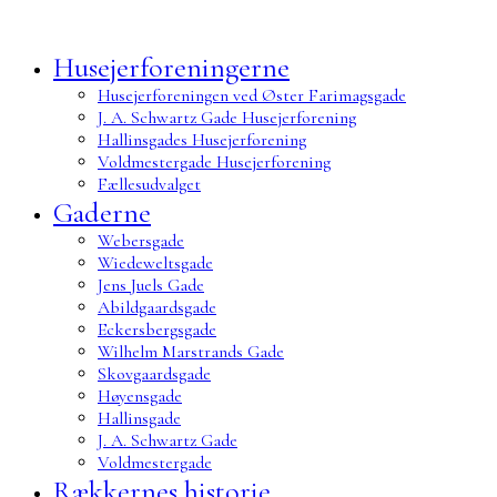
Husejerforeningerne
Husejerforeningen ved Øster Farimagsgade
J. A. Schwartz Gade Husejerforening
Hallinsgades Husejerforening
Voldmestergade Husejerforening
Fællesudvalget
Gaderne
Webersgade
Wiedeweltsgade
Jens Juels Gade
Abildgaardsgade
Eckersbergsgade
Wilhelm Marstrands Gade
Skovgaardsgade
Høyensgade
Hallinsgade
J. A. Schwartz Gade
Voldmestergade
Rækkernes historie