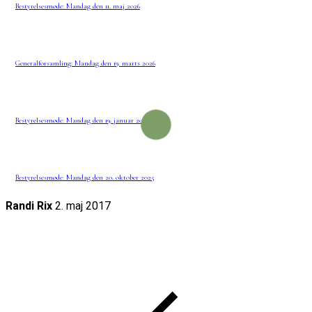
Bestyrelsesmøde: Mandag den 11. maj 2026
Generalforsamling: Mandag den 19. marts 2026
Bestyrelsesmøde: Mandag den 19. januar 2026
Bestyrelsesmøde: Mandag den 20. oktober 2025
Randi Rix
2. maj 2017