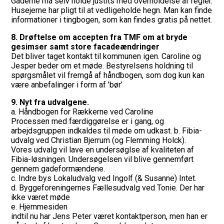
Gaderne må selv holde justits med overholdelse af regler.
Husejerne har pligt til at vedligeholde hegn. Man kan finde
informationer i tingbogen, som kan findes gratis på nettet.
8. Drøftelse om accepten fra TMF om at bryde
gesimser samt store facadeændringer
Det bliver taget kontakt til kommunen igen. Caroline og
Jesper beder om et møde. Bestyrelsens holdning til
spørgsmålet vil fremgå af håndbogen, som dog kun kan
være anbefalinger i form af ’bør’
9. Nyt fra udvalgene.
a. Håndbogen for Rækkerne ved Caroline
Processen med færdiggørelse er i gang, og
arbejdsgruppen indkaldes til møde om udkast. b. Fibia-
udvalg ved Christian Bjerrum (og Flemming Holck).
Vores udvalg vil lave en undersøglse af kvaliteten af
Fibia-løsningen. Undersøgelsen vil blive gennemført
gennem gadeformændene.
c. Indre bys Lokaludvalg ved Ingolf (& Susanne) Intet.
d. Byggeforeningernes Fællesudvalg ved Tonie. Der har
ikke været møde
e. Hjemmesiden
indtil nu har Jens Peter været kontaktperson, men han er