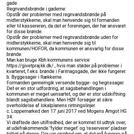
gade.
Regnvandsbrønde i gaderne:
Opstår der problemer med regnvandsbrønde på
midterstykkerne, skal man henvende sig til formanden
eller til kassereren, da det er foreningen, der har ansvaret
for disse brønde.
Opstår der problemer med regnvandsbrønde uden for
midterstykkerne, skal man henvende sig til
kommunen/HOFOR, da kommunen er ansvarlig for disse
brønde.
Man kan bruge Kbh kommunens service
https://givetpraj.kk.dk/ , hvis man støder på problemer i
kvarteret, f.eks. brønde i Farimagsgade, der ikke fungerer.
b. Byggesager i Rækkerne.
Formanden gennemgik versende bygge- og hegnssager.
Det er en stor udfordring, at sagsbehandlingen i
kommunen er meget uensartet, og der er stor udskiftning
blandt sagsbehandlere. Men HØF forsøger at sikre
overholdelse af lokalplanens retningslinjer.
c. Loppemarked den 17. juni 2017 ved Mogens Arngot HG
34.
Vi drøftede den utilfredhed, der er kommet til udtryk over,
at udefrakommende ’fylder meget’ og ’reserverer’ pladser
tidligt på dagen. Der var enighed om, at det må fungere på