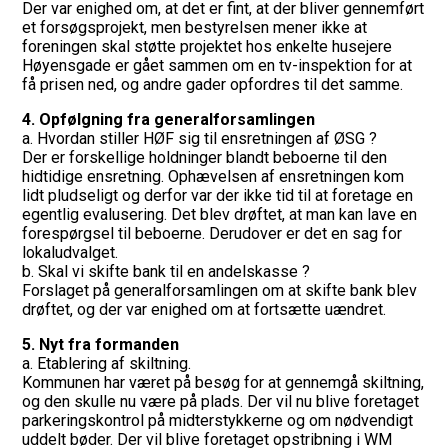
Der var enighed om, at det er fint, at der bliver gennemført
et forsøgsprojekt, men bestyrelsen mener ikke at
foreningen skal støtte projektet hos enkelte husejere
Høyensgade er gået sammen om en tv-inspektion for at
få prisen ned, og andre gader opfordres til det samme.
4. Opfølgning fra generalforsamlingen
a. Hvordan stiller HØF sig til ensretningen af ØSG ?
Der er forskellige holdninger blandt beboerne til den
hidtidige ensretning. Ophævelsen af ensretningen kom
lidt pludseligt og derfor var der ikke tid til at foretage en
egentlig evalusering. Det blev drøftet, at man kan lave en
forespørgsel til beboerne. Derudover er det en sag for
lokaludvalget.
b. Skal vi skifte bank til en andelskasse ?
Forslaget på generalforsamlingen om at skifte bank blev
drøftet, og der var enighed om at fortsætte uændret.
5. Nyt fra formanden
a. Etablering af skiltning.
Kommunen har været på besøg for at gennemgå skiltning,
og den skulle nu være på plads. Der vil nu blive foretaget
parkeringskontrol på midterstykkerne og om nødvendigt
uddelt bøder. Der vil blive foretaget opstribning i WM