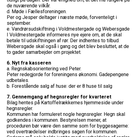
de nuværende vilkår.
d. Møde i Fællesforeningen.
Per og Jesper deltager i næste møde, forventeligt i
september.
e. Vandrørsudskiftning i Voldmestergade og Webersgade
I Voldmestergade informeres nye ejere om, at de skal
betale til udskiftningen af rør. Der indhentes to tilbud.
Webersgade skal også i gang og det blev besluttet, at de
to gader samarbejder om projektet.
6. Nyt fra kasseren
a. Regnskabsorientering ved Peter.
Peter redegjorde for foreningens økonomi. Gadepengene
udbetales.
b. Forestående salg af huse: der er 8 huse til salg
7. Gennemgang af hegnsregler for kvarteret
Bilag hentes på Kartoffelrækkernes hjemmeside under
hegnsregler.
Kommunen har formuleret nogle hegnsregler. Hegn skal
godkendes i kommunen. Bestyrelsen mener, at
proceduren bør være den samme som for byggesagerne:
ved overtrædelser indbringes sagen for kommunen.