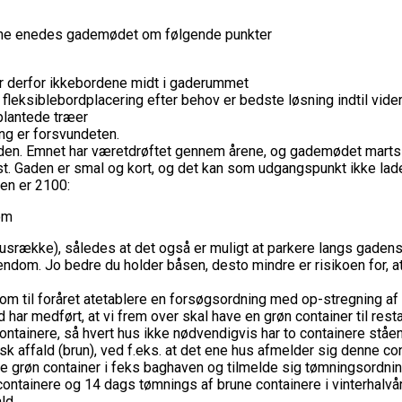
 emne enedes gademødet om følgende punkter
er derfor ikkebordene midt i gaderummet
eksiblebordplacering efter behov er bedste løsning indtil vider
plantede træer
ng er forsvundeten.
aden. Emnet har væretdrøftet gennem årene, og gademødet marts
aden er smal og kort, og det kan som udgangspunkt ikke lade si
sen er 2100:
om
 husrække), således at det også er muligt at parkere langs gaden
dom. Jo bedre du holder båsen, desto mindre er risikoen for, at d
m til foråret atetablere en forsøgsordning med op-stregning af 
har medført, at vi frem over skal have en grøn container til restaf
containere, så hvert hus ikke nødvendigvis har to containere sta
ogisk affald (brun), ved f.eks. at det ene hus afmelder sig denne c
e grøn container i feks baghaven og tilmelde sig tømningsordning
ontainere og 14 dags tømnings af brune containere i vinterhalvår
ld.