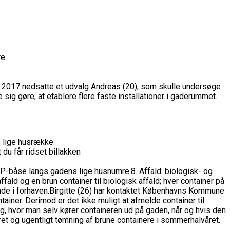
e.
 2017 nedsatte et udvalg Andreas (20), som skulle undersøge
g gøre, at etablere flere faste installationer i gaderummet.
s lige husrække.
u får ridset billakken
P-båse langs gadens lige husnumre.8. Affald: biologisk- og
fald og en brun container til biologisk affald; hver container på
̊ende i forhaven.Birgitte (26) har kontaktet Københavns Kommune
ontainer. Derimod er det ikke muligt at afmelde container til
, hvor man selv kører containeren ud på gaden, når og hvis den
et og ugentligt tømning af brune containere i sommerhalvåret.