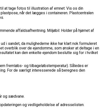
 at tage fotos til illustration af emnet: Vis os din
 plastpose, når det lægges i containeren. Plastcentralen
es.
ende affaldsafhentning. Miljøbil: Holder på hjørnet af
 ud i sandet, da mulighederne ikke har klart nok formuleret
le et overblik over de ejendomme, som ønsker at deltage i en
sultatet kan den enkelte ejendom beslutte sig for i hvilket
 mellem fremløbs- og tilbageløbstemperatur). Således er
ling. For de særligt interesserede så beregnes den
 år og sædvane.
l opdateringen og vedligeholdelse af adresselisten.