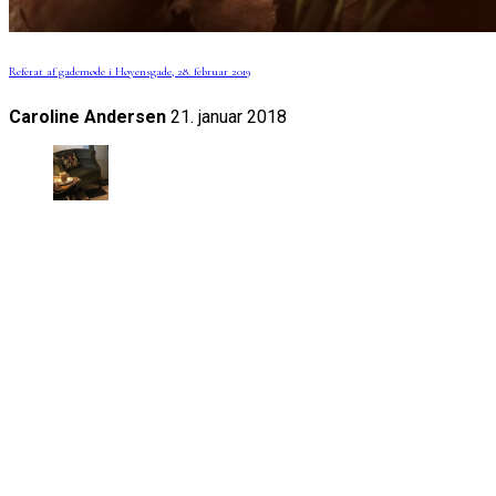
Referat af gademøde i Høyensgade, 28. februar 2019
Caroline Andersen
21. januar 2018