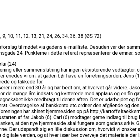
, 10, 11, 12, 13, 21, 24, 26, 34, 36, 38 (ØS 72)
forslag til mødet via gadens e-mailliste. Desuden var der samm
sgade 24. Punkterne i dette referat repræsenterer de emner, so
lai (24)
ng eller sammenslutning har ingen eksisterende vedtægter, og h
 enedes vi om, at gaden bør have en forretningsorden. Jens (13)
rede og takkede for.
rer i mere end 30 år og har bedt om, at hvervet går videre. J
 for de mange års indsats og kvitterede med applaus og en fin g
gnskabet ikke medbragt til denne aften. Det er udarbejdet og f
rat. Overdragelse af bankkonto etc ordner den afgående og den
ningen har shinet hjemmesiden op på http://kartoffelraekkerne
starten af far Jakob (6). Carl (6) modtager gerne indlæg til br
nken, at den nye hjemmeside skal fungere som gadens arkiv. Gad
e. Der udspandt sig en lille diskussion om, hvorvidt vi ønsker a
nye digitale verden, og at hver især bør overveje det materiale d