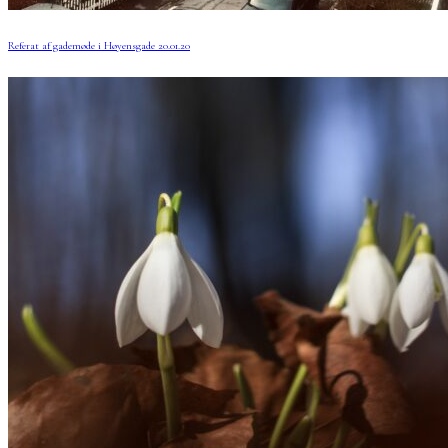
Referat af gademøde i Høyensgade 20.01.20