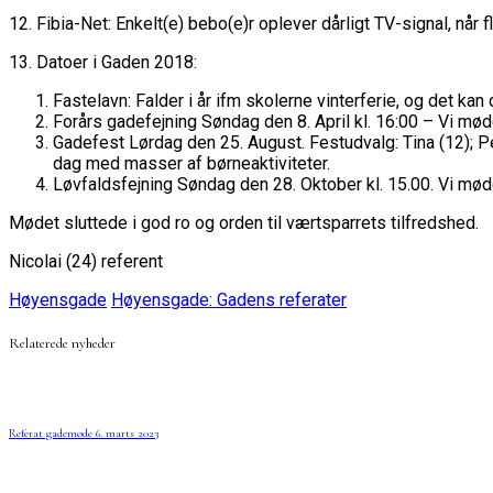
12. Fibia-Net: Enkelt(e) bebo(e)r oplever dårligt TV-signal, nå
13. Datoer i Gaden 2018:
Fastelavn: Falder i år ifm skolerne vinterferie, og det 
Forårs gadefejning Søndag den 8. April kl. 16:00 – Vi m
Gadefest Lørdag den 25. August. Festudvalg: Tina (12); Pern
dag med masser af børneaktiviteter.
Løvfaldsfejning Søndag den 28. Oktober kl. 15.00. Vi m
Mødet sluttede i god ro og orden til værtsparrets tilfredshed.
Nicolai (24) referent
Høyensgade
Høyensgade: Gadens referater
Relaterede nyheder
Referat gademøde 6. marts 2023