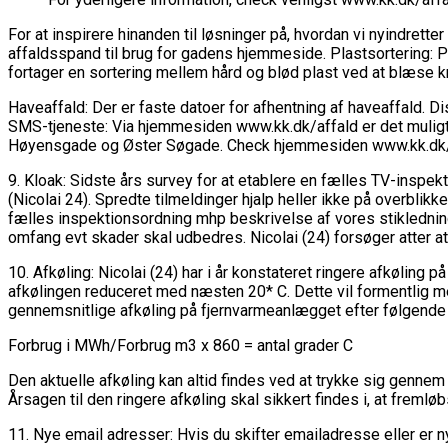
For at inspirere hinanden til løsninger på, hvordan vi nyindrett
affaldsspand til brug for gadens hjemmeside. Plastsortering: Pla
fortager en sortering mellem hård og blød plast ved at blæse kr
Haveaffald: Der er faste datoer for afhentning af haveaffald. D
SMS-tjeneste: Via hjemmesiden www.kk.dk/affald er det muligt 
Høyensgade og Øster Søgade. Check hjemmesiden www.kk.dk/
9. Kloak: Sidste års survey for at etablere en fælles TV-inspek
(Nicolai 24). Spredte tilmeldinger hjalp heller ikke på overbli
fælles inspektionsordning mhp beskrivelse af vores stikledning
omfang evt skader skal udbedres. Nicolai (24) forsøger atter at
10. Afkøling: Nicolai (24) har i år konstateret ringere afkøling 
afkølingen reduceret med næsten 20* C. Dette vil formentlig me
gennemsnitlige afkøling på fjernvarmeanlægget efter følgende
Forbrug i MWh/Forbrug m3 x 860 = antal grader C
Den aktuelle afkøling kan altid findes ved at trykke sig gennem
Årsagen til den ringere afkøling skal sikkert findes i, at freml
11. Nye email adresser: Hvis du skifter emailadresse eller er 