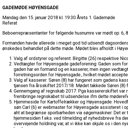
GADEMØDE HØYENSGADE
Mandag den 15. januar 2018 kl. 19:30 Årets 1. Gademøde
Referat
Beboerrepræsentanter for følgende husnumre var mødt op: 6, 8, 9
Formanden havde allerede i meget god tid udsendt dagsordens
ønskedes behandlet på dette møde. Mødet blev afholdt i Høyen
Valg af ordstyrer og referent: Birgitte (26) respektive Nico
Vedtægter for Høyensgade gadeforening: Gaden som foreni
gaden har en formand og en kasserer, men ingen vedtægter
forretningsorden for Høyensgade., hvilket mødet accepte
Valg af kasserer: Søren (8) har fungeret som gadens kasse
tjansen fra årsskiftet 2017/18. Mødet takkede Søren (8)
Gennemgang af regnskab 2017: Pga kassererskiftet var re
frembringe regnskabet til udsendelse ifm dette møderefe
Hjemmeside for Kartoffelrækker og Høyensgade: Hovedfore
søn Carl (6) er webmaster for Høyensgade assisteret i op
aht at begrænse sporbarheden via søgemaskiner. Det er ta
hjemmesiden f.eks. ved tilmelding af nyhedsbreve fra denn
overvejende holdning var, at vi ikke kan skjule os i den 