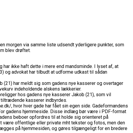
en morgen via samme liste udsendt yderligere punkter, som
m blev drøftet.
ar ikke haft dette i mere end mandsminde. I lyset af, at
 og advokat har tilbudt at udforme udkast til sådan
akob (21) har meldt sig som gadens nye kasserer og overtager
avekurv indeholdende alskens lækkerier.
oreligger hos gadens nye kasserer Jakob (21), som vil
 tiltrædende kasserer indbyrdes.
.dk/, hvor hver gade har fået sin egen side. Gadeformandens
ug for gadens hjemmeside. Disse indlæg bør være i PDF-format
ens beboer opfordres til at holde sig orienteret på
t være offentlige eller private mht tekster og fotos, men den
er lægges på hjemmesiden, og gøres tilgængeligt for en bredere