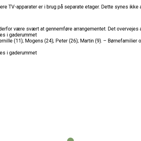
r flere TV-apparater er i brug på separate etager. Dette synes ikk
kan derfor være svært at gennemføre arrangementet. Det overvejes
ødes i gaderummet
ille (11); Mogens (24); Peter (26); Martin (9). – Børnefamilier op
ødes i gaderummet