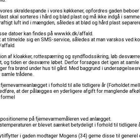
er vores skraldespande i vores køkkener, opfordres gaden beboer til
st skal sorteres i hård og blød plast og må ikke indgå i samme
aftigt luft ind i mængden, således at blød og hård plast separer
isse datoer kan findes på www.kk.dk/affald.
at tilmelde sig en SMS-service, således at man varskos ved komm
affald.
tion af kloakker, rottespærring og syndflodssikring, løb desværre
kket, og tiden er desværre løbet. Derfor forsøges det igen at sam
er fra brønd under hus til gård. Med baggrund i undersøgelsesre
 samle trådene.
på fjernevarmeanlægget i forhold til alle tidligere år (Forholdet
dføre, at der pålægges en yderligere afgift for manglende afkø
 formel
 positionerne på fjernevarmemåleren ved anlægget.
øbstemperaturen er blevet sænket betydeligt i forhold til tidligere
nytilflytter i gaden modtager Mogens (34) gerne disse til genere