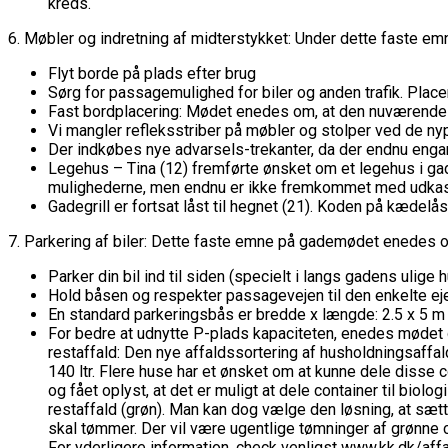
kreds.
6. Møbler og indretning af midterstykket: Under dette faste
Flyt borde på plads efter brug
Sørg for passagemulighed for biler og anden trafik. Plac
Fast bordplacering: Mødet enedes om, at den nuværende fl
Vi mangler refleksstriber på møbler og stolper ved de ny
Der indkøbes nye advarsels-trekanter, da der endnu enga
Legehus – Tina (12) fremførte ønsket om et legehus i g
mulighederne, men endnu er ikke fremkommet med udkast. G
Gadegrill er fortsat låst til hegnet (21). Koden på kædelå
7. Parkering af biler: Dette faste emne på gademødet enedes 
Parker din bil ind til siden (specielt i langs gadens ulige
Hold båsen og respekter passagevejen til den enkelte ejen
En standard parkeringsbås er bredde x længde: 2.5 x 5 m
For bedre at udnytte P-plads kapaciteten, enedes mødet o
restaffald: Den nye affaldssortering af husholdningsaffald 
140 ltr. Flere huse har et ønsket om at kunne dele disse 
og fået oplyst, at det er muligt at dele container til biol
restaffald (grøn). Man kan dog vælge den løsning, at sætt
skal tømmer. Der vil være ugentlige tømninger af grønne c
For yderligere information, check venligst www.kk.dk/affa