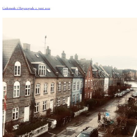
Gademøde i Høyensgade 2. juni 2021